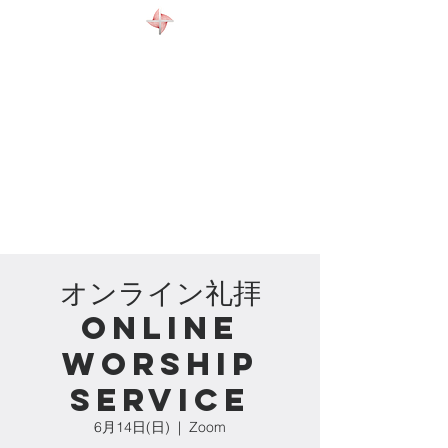
WELCOME
ABOUT US
EVENTS
CONTACT
オンライン礼拝
Online
Worship
Service
6月14日(日)
  |  
Zoom