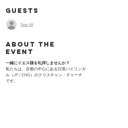
Guests
See All
About the
event
一緒にイエス様を礼拝しませんか？
私たちは、京都の中心にある日英バイリンガ
ル（JP / ENG）のクリスチャン・チャーチ
です。
神様を
身近に知ること
、そしてその愛を
人と
分かち合うこと
を大切にしています。
日曜礼拝では、神様を体験し、聖書からの前
向きなメッセージを聞き、神の家族とつなが
り、
意味と希望のある人生
へのヒントを受け
取ることができます。
はじめての方も大歓迎です。お気軽にお越し