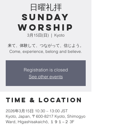
日曜礼拝
Sunday
Worship
3月15日(日)
  |  
Kyoto
来て、体験して、つながって、信じよう。
Come, experience, belong and believe.
Registration is closed
See other events
Time & Location
2026年3月15日 10:30 – 13:00 JST
Kyoto, Japan, 〒600-8217 Kyoto, Shimogyo
Ward, Higashisakaichō, １９１−２ 3F