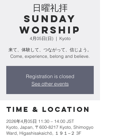
日曜礼拝
Sunday
Worship
4月05日(日)
  |  
Kyoto
来て、体験して、つながって、信じよう。
Come, experience, belong and believe.
Registration is closed
See other events
Time & Location
2026年4月05日 11:30 – 14:00 JST
Kyoto, Japan, 〒600-8217 Kyoto, Shimogyo
Ward, Higashisakaichō, １９１−２ 3F