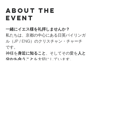
About the
event
一緒にイエス様を礼拝しませんか？
私たちは、京都の中心にある日英バイリンガ
ル（JP / ENG）のクリスチャン・チャーチ
です。
神様を
身近に知ること
、そしてその愛を
人と
分かち合うこと
を大切にしています。
日曜礼拝では、神様を体験し、聖書からの前
向きなメッセージを聞き、神の家族とつなが
り、
意味と希望のある人生
へのヒントを受け
取ることができます。
はじめての方も大歓迎です。お気軽にお越し
ください！
Join us in worshiping Jesus! We are a 
bilingual (JP/ENG) Christian church 
located in the heart of Kyoto. We are 
passionate about personally knowing God 