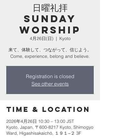
日曜礼拝
Sunday
Worship
4月26日(日)
  |  
Kyoto
来て、体験して、つながって、信じよう。
Come, experience, belong and believe.
Registration is closed
See other events
Time & Location
2026年4月26日 10:30 – 13:00 JST
Kyoto, Japan, 〒600-8217 Kyoto, Shimogyo
Ward, Higashisakaichō, １９１−２ 3F