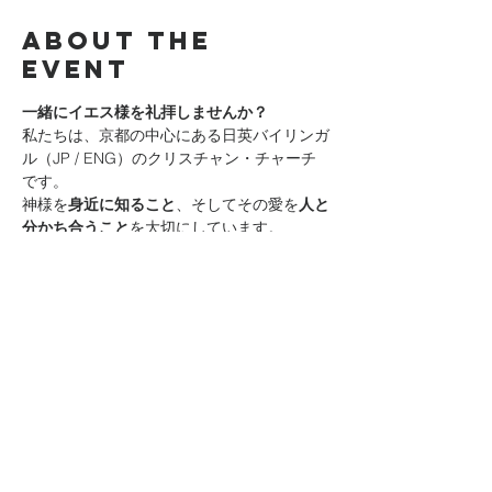
About the
event
一緒にイエス様を礼拝しませんか？
私たちは、京都の中心にある日英バイリンガ
ル（JP / ENG）のクリスチャン・チャーチ
です。
神様を
身近に知ること
、そしてその愛を
人と
分かち合うこと
を大切にしています。
日曜礼拝では、神様を体験し、聖書からの前
向きなメッセージを聞き、神の家族とつなが
り、
意味と希望のある人生
へのヒントを受け
取ることができます。
はじめての方も大歓迎です。お気軽にお越し
ください！
Join us in worshiping Jesus! We are a 
bilingual (JP/ENG) Christian church 
located in the heart of Kyoto. We are 
passionate about personally knowing God 