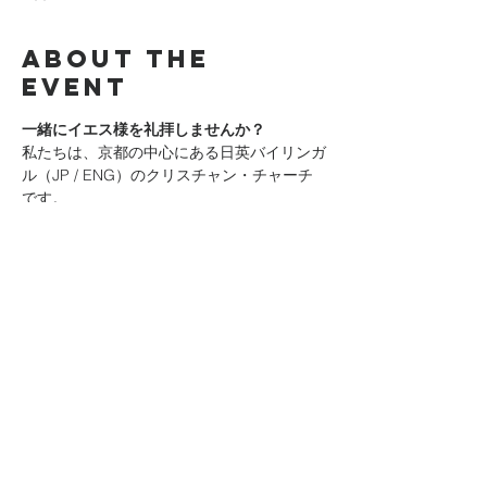
About the
event
一緒にイエス様を礼拝しませんか？
私たちは、京都の中心にある日英バイリンガ
ル（JP / ENG）のクリスチャン・チャーチ
です。
神様を
身近に知ること
、そしてその愛を
人と
分かち合うこと
を大切にしています。
日曜礼拝では、神様を体験し、聖書からの前
向きなメッセージを聞き、神の家族とつなが
り、
意味と希望のある人生
へのヒントを受け
取ることができます。
はじめての方も大歓迎です。お気軽にお越し
ください！
Join us in worshiping Jesus! We are a 
bilingual (JP/ENG) Christian church 
located in the heart of Kyoto. We are 